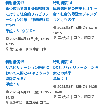
特別講演13
特別講演14
希少疾患である骨軟部腫瘍
障害者運動の歴史と共生社
に対する総合的リハビリテ
会：社会的障壁のジャング
ーション診療：神経線維腫
ルとけもの道
症1型
2025年6月13日(金) 13:15 -
単位：リ ⑤ ⑬ Re
14:15
第2会場 | 国立京都国際会
2025年6月13日(金) 15:35 -
館 1F さくら
16:35
第1会場 | 国立京都国際会
館 1F メインホール
特別講演15
特別講演16
リハビリテーション医療に
DXとリハビリテーション医
おいて人間とAIはどういう
療との共栄
関係になるか
単位：リ
単位：リ
2025年6月13日(金) 14:25 -
15:25
2025年6月13日(金) 13:15 -
第3会場 | 国立京都国際会
14:15
館 1F Room D
第3会場 | 国立京都国際会
館 1F Room D