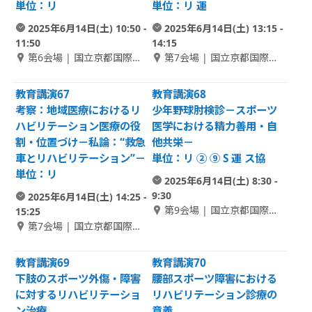
単位：リ
単位：リ 運
2025年6月14日(土) 10:50 -
2025年6月14日(土) 13:15 -
11:50
14:15
第6会場 | 国立京都国際会
第7会場 | 国立京都国際会
館 2F Room B-1
館 2F Room B-2
教育講演67
教育講演68
考察：地域医療におけるリ
少年野球肘検診－スポーツ
ハビリテーション医療の役
医学における精力善用・自
割・位置づけ－私論：“救急
他共栄－
車とリハビリテーション”－
単位：リ ② ⑨ S 運 ス協
単位：リ
2025年6月14日(土) 8:30 -
9:30
2025年6月14日(土) 14:25 -
第9会場 | 国立京都国際会
15:25
館 1F Room C-1
第7会場 | 国立京都国際会
館 2F Room B-2
教育講演69
教育講演70
下肢のスポーツ外傷・障害
腰部スポーツ障害における
に対するリハビリテーショ
リハビリテーション診療の
ン治療
意義