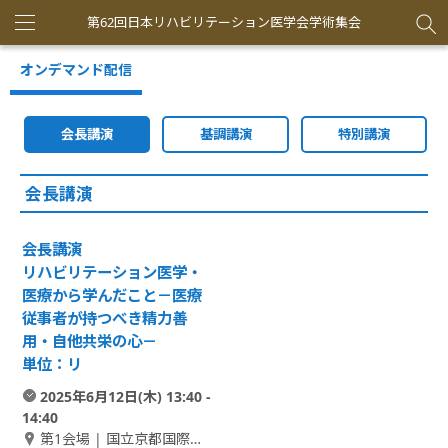
第62回日本リハビリテーション医学会学術集会
Toggle
navigation
オンデマンド配信
会長講演
基調講演
特別講演
会長講演
会長講演
リハビリテーション医学・
医療から学んだこと－医療
従事者が持つべき精力善
用・自他共栄の心－
単位：リ
2025年6月12日(木) 13:40 -
14:40
第1会場 | 国立京都国際会