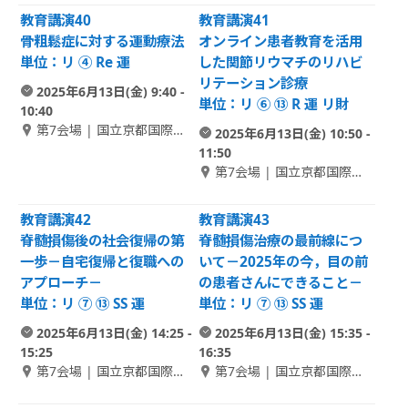
教育講演40
教育講演41
骨粗鬆症に対する運動療法
オンライン患者教育を活用
単位：リ ④ Re 運
した関節リウマチのリハビ
リテーション診療
2025年6月13日(金) 9:40 -
単位：リ ⑥ ⑬ R 運 リ財
10:40
第7会場 | 国立京都国際会
2025年6月13日(金) 10:50 -
館 2F Room B-2
11:50
第7会場 | 国立京都国際会
館 2F Room B-2
教育講演42
教育講演43
脊髄損傷後の社会復帰の第
脊髄損傷治療の最前線につ
一歩－自宅復帰と復職への
いて－2025年の今，目の前
アプローチ－
の患者さんにできること－
単位：リ ⑦ ⑬ SS 運
単位：リ ⑦ ⑬ SS 運
2025年6月13日(金) 14:25 -
2025年6月13日(金) 15:35 -
15:25
16:35
第7会場 | 国立京都国際会
第7会場 | 国立京都国際会
館 2F Room B-2
館 2F Room B-2