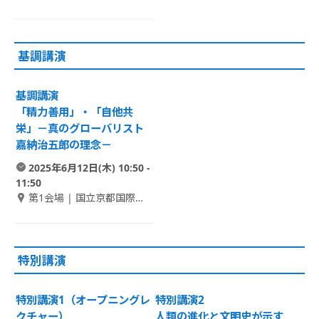
館 1F メインホール
基調講演
基調講演
「精力善用」・「自他共
栄」－真のグローバリスト
嘉納治五郎の理念－
2025年6月12日(木) 10:50 -
11:50
第1会場 | 国立京都国際会
館 1F メインホール
特別講演
特別講演1（オープニングレ
特別講演2
クチャー）
人類の進化と文明史が示す