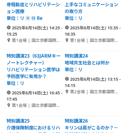
骨粗鬆症とリハビリテーシ
上手なコミュニケーション
ョン医療
の取り方
単位：リ ④ ⑬ Re
単位：リ
2025年6月14日(土) 14:25 -
2025年6月14日(土) 15:35 -
15:25
16:35
第1会場 | 国立京都国際会
第1会場 | 国立京都国際会
館 1F メインホール
館 1F メインホール
特別講演23（63JARMキー
特別講演24
ノートレクチャー）
地域共生社会とは何か
リハビリテーション医学は
単位：リ
予防医学に有用か？
2025年6月14日(土) 13:15 -
単位：リ
14:15
第2会場 | 国立京都国際会
2025年6月14日(土) 16:45 -
館 1F さくら
17:45
第1会場 | 国立京都国際会
館 1F メインホール
特別講演25
特別講演26
介護保険制度におけるリハ
キリンは肩がこるのか？－