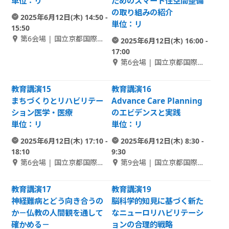
単位：リ
ためのスマート住空間整備
の取り組みの紹介
2025年6月12日(木) 14:50 -
単位：リ
15:50
第6会場 | 国立京都国際会
2025年6月12日(木) 16:00 -
館 2F Room B-1
17:00
第6会場 | 国立京都国際会
館 2F Room B-1
教育講演15
教育講演16
まちづくりとリハビリテー
Advance Care Planning
ション医学・医療
のエビデンスと実践
単位：リ
単位：リ
2025年6月12日(木) 17:10 -
2025年6月12日(木) 8:30 -
18:10
9:30
第6会場 | 国立京都国際会
第9会場 | 国立京都国際会
館 2F Room B-1
館 1F Room C-1
教育講演17
教育講演19
神経難病とどう向き合うの
脳科学的知見に基づく新た
か－仏教の人間観を通して
なニューロリハビリテーシ
確かめる－
ョンの合理的戦略