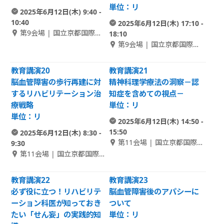
単位：リ
2025年6月12日(木) 9:40 -
10:40
2025年6月12日(木) 17:10 -
第9会場 | 国立京都国際会
18:10
館 1F Room C-1
第9会場 | 国立京都国際会
館 1F Room C-1
教育講演20
教育講演21
脳血管障害の歩行再建に対
精神科理学療法の洞察－認
するリハビリテーション治
知症を含めての視点－
療戦略
単位：リ
単位：リ
2025年6月12日(木) 14:50 -
15:50
2025年6月12日(木) 8:30 -
第11会場 | 国立京都国際会
9:30
館 1F アネックスホール 1
第11会場 | 国立京都国際会
館 1F アネックスホール 1
教育講演22
教育講演23
必ず役に立つ！リハビリテ
脳血管障害後のアパシーに
ーション科医が知っておき
ついて
たい「せん妄」の実践的知
単位：リ