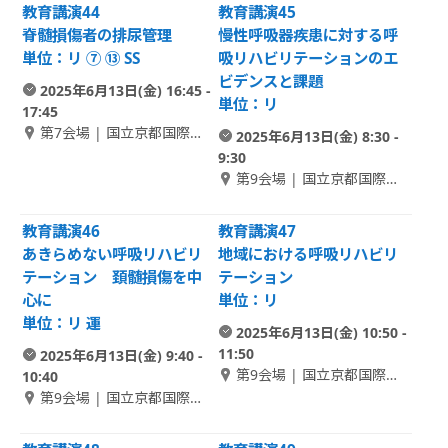
教育講演44
教育講演45
脊髄損傷者の排尿管理
慢性呼吸器疾患に対する呼
単位：リ ⑦ ⑬ SS
吸リハビリテーションのエ
ビデンスと課題
2025年6月13日(金) 16:45 -
単位：リ
17:45
第7会場 | 国立京都国際会
2025年6月13日(金) 8:30 -
館 2F Room B-2
9:30
第9会場 | 国立京都国際会
館 1F Room C-1
教育講演46
教育講演47
あきらめない呼吸リハビリ
地域における呼吸リハビリ
テーション 頚髄損傷を中
テーション
心に
単位：リ
単位：リ 運
2025年6月13日(金) 10:50 -
11:50
2025年6月13日(金) 9:40 -
第9会場 | 国立京都国際会
10:40
館 1F Room C-1
第9会場 | 国立京都国際会
館 1F Room C-1