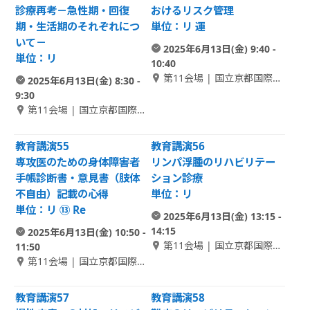
診療再考－急性期・回復
おけるリスク管理
期・生活期のそれぞれにつ
単位：リ 運
いて－
2025年6月13日(金) 9:40 -
単位：リ
10:40
第11会場 | 国立京都国際会
2025年6月13日(金) 8:30 -
館 1F アネックスホール 1
9:30
第11会場 | 国立京都国際会
館 1F アネックスホール 1
教育講演55
教育講演56
専攻医のための身体障害者
リンパ浮腫のリハビリテー
手帳診断書・意見書（肢体
ション診療
不自由）記載の心得
単位：リ
単位：リ ⑬ Re
2025年6月13日(金) 13:15 -
14:15
2025年6月13日(金) 10:50 -
第11会場 | 国立京都国際会
11:50
館 1F アネックスホール 1
第11会場 | 国立京都国際会
館 1F アネックスホール 1
教育講演57
教育講演58