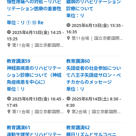
慢性疼痛への対処－リハビ
難病のリハビリテーション
リテーション医療の重要性
診療について
－
単位：リ
単位：リ ① ⑬ Re
2025年6月13日(金) 15:35 -
16:35
2025年6月13日(金) 14:25 -
第11会場 | 国立京都国際会
15:25
館 1F アネックスホール 1
第11会場 | 国立京都国際会
館 1F アネックスホール 1
教育講演59
教育講演60
神経筋疾患のリハビリテー
失語症者の社会参加につい
ション診療について（神経
て八王子失語症サロン・ペ
免疫疾患を中心に）
チカからのメッセージ
単位：リ
単位：リ
2025年6月13日(金) 16:45 -
2025年6月14日(土) 8:30 -
17:45
9:30
第11会場 | 国立京都国際会
第2会場 | 国立京都国際会
館 1F アネックスホール 1
館 1F さくら
教育講演61
教育講演62
運動生理学とリハビリテー
概日リズムとサルコペニ