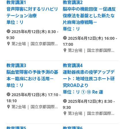
教育講演1
教育講演2
音声障害に対するリハビリ
脳卒中の機能回復 －促通反
テーション治療
復療法を基盤とした新たな
単位：リ
片麻痺治療戦略－
単位：リ
2025年6月12日(木) 8:30 -
9:30
2025年6月12日(木) 16:00 -
第2会場 | 国立京都国際会
17:00
館 1F さくら
第2会場 | 国立京都国際会
館 1F さくら
教育講演3
教育講演4
脳血管障害の予後予測の基
運動器疾患の疫学アップデ
本－臨床における活用－
ート：地域住民コホート研
単位：リ
究ROADより
単位：リ ① ⑬ Re 運
2025年6月12日(木) 17:10 -
18:10
2025年6月12日(木) 8:30 -
第2会場 | 国立京都国際会
9:30
館 1F さくら
第3会場 | 国立京都国際会
館 1F Room D
教育講演5
教育講演6