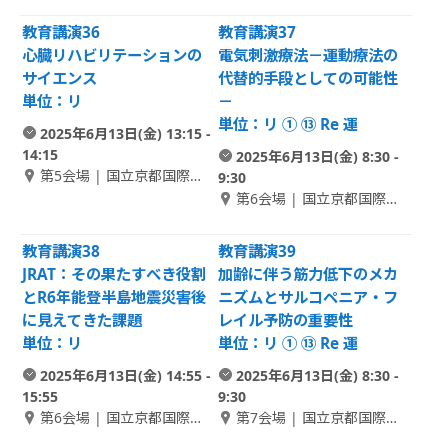
館 2F Room A
館 1F Room E
教育講演36
教育講演37
心臓リハビリテーションの
電気刺激療法－運動療法の
サイエンス
代替的手段としての可能性
単位：リ
－
単位：リ ① ⑬ Re 運
2025年6月13日(金) 13:15 -
14:15
2025年6月13日(金) 8:30 -
第5会場 | 国立京都国際会
9:30
館 1F Room E
第6会場 | 国立京都国際会
館 2F Room B-1
教育講演38
教育講演39
JRAT：その果たすべき役割
加齢に伴う筋力低下のメカ
とR6年能登半島地震災害後
ニズムとサルコペニア・フ
に見えてきた課題
レイル予防の重要性
単位：リ
単位：リ ① ⑬ Re 運
2025年6月13日(金) 14:55 -
2025年6月13日(金) 8:30 -
15:55
9:30
第6会場 | 国立京都国際会
第7会場 | 国立京都国際会
館 2F Room B-1
館 2F Room B-2