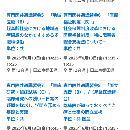
館 1F アネックスホール 2
専門医共通講習会5 「地域
専門医共通講習会6 「医療
医療（B）」
福祉制度（B）」
超高齢社会における地域医
社会保障制度改革における
療構想のなかですすめる多
医療福祉制度－特に障害者
職種協働
総合支援法について－
単位：共
単位：共
2025年6月13日(金) 14:25 -
2025年6月13日(金) 15:35 -
15:25
16:35
第12会場 | 国立京都国際会
第12会場 | 国立京都国際会
館 1F アネックスホール 2
館 1F アネックスホール 2
専門医共通講習会7 「臨床
専門医共通講習会8 「両立
研究・臨床試験（C）」
支援（B）」/（産業医講習
臨床研究への誘い－日常の
会）
疑問を探求し, 学問を深める
臨床医が知っておくべき治
基礎と実践－
療と仕事の両立支援
単位：共
単位：共 医産
2025年6月13日(金) 16:45 -
2025年6月14日(土) 15:35 -