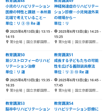
教育講演48
教育講演49
小児のリハビリテーション
神経発達症のリハビリテー
医療の特性と課題 －本州最
ション診療－小児発達外来
北端で考えていること－
の現場から－
単位：リ ③ ⑬ Re 運
単位：リ
2025年6月13日(金) 13:15 -
2025年6月13日(金) 14:25 -
14:15
15:25
第9会場 | 国立京都国際会
第9会場 | 国立京都国際会
館 1F Room C-1
館 1F Room C-1
教育講演50
教育講演51
筋ジストロフィーのリハビ
成長する子どもたちの可能
リテーション治療
性を広げる義肢装具療法
単位：リ 運
単位：リ ③ ⑬ Re 運
2025年6月13日(金) 15:35 -
2025年6月13日(金) 16:45 -
16:35
17:45
第9会場 | 国立京都国際会
第9会場 | 国立京都国際会
館 1F Room C-1
館 1F Room C-1
教育講演53
教育講演54
脳卒中リハビリテーション
リハビリテーション診療に