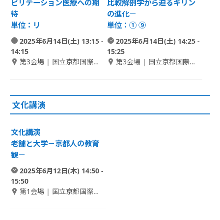
ビリテーション医療への期
比較解剖学から迫るキリン
待
の進化－
単位：リ
単位：① ⑨
2025年6月14日(土) 13:15 -
2025年6月14日(土) 14:25 -
14:15
15:25
第3会場 | 国立京都国際会
第3会場 | 国立京都国際会
館 1F Room D
館 1F Room D
文化講演
文化講演
老舗と大学－京都人の教育
観－
2025年6月12日(木) 14:50 -
15:50
第1会場 | 国立京都国際会
館 1F メインホール