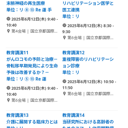
末梢神経の再生医療
リハビリテーション医学と
単位：リ ⑧ ⑬ Re 運 手
医工連携
単位：リ
2025年6月12日(木) 9:40 -
10:40
2025年6月12日(木) 8:30 -
第4会場 | 国立京都国際会
9:30
館 2F Room A
第6会場 | 国立京都国際会
館 2F Room B-1
教育講演11
教育講演12
がんロコモの予防と治療－
重複障害のリハビリテーシ
骨転移早期発見により生命
ョン診療
予後は改善するか？－
単位：リ
単位：リ ⑤ ⑬ Re 運
2025年6月12日(木) 10:50 -
11:50
2025年6月12日(木) 9:40 -
第6会場 | 国立京都国際会
10:40
館 2F Room B-1
第6会場 | 国立京都国際会
館 2F Room B-1
教育講演13
教育講演14
介護に展開する臨床力とは
当研究所における高齢者の