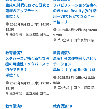
生成AI時代における研究と
リハビリテーション治療へ
臨床のアップデート
のVirtual Reality (VR) 活
単位：リ
用－VRで何ができる？－
単位：リ
2025年6月12日(木) 14:50 -
15:50
2025年6月12日(木) 16:00 -
第3会場 | 国立京都国際会
17:00
館 1F Room D
第3会場 | 国立京都国際会
館 1F Room D
教育講演7
教育講演8
メタバースが拓く新たな医
高齢社会の運動器リハビリ
療の可能性：メタバースで
テーション
何ができる？
単位：リ ① ⑬ Re 運 リ財
単位：リ
2025年6月12日(木) 8:30 -
9:30
2025年6月12日(木) 17:10 -
第4会場 | 国立京都国際会
18:10
館 2F Room A
第3会場 | 国立京都国際会
館 1F Room D
教育講演9
教育講演10