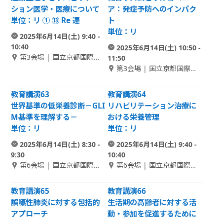
ション医学・医療について
ア：発症予防へのインパク
単位：リ ① ⑬ Re 運
ト
単位：リ
2025年6月14日(土) 9:40 -
10:40
2025年6月14日(土) 10:50 -
第3会場 | 国立京都国際会
11:50
館 1F Room D
第3会場 | 国立京都国際会
館 1F Room D
教育講演63
教育講演64
世界基準の低栄養診断－GLI
リハビリテーション治療に
M基準を理解する－
おける栄養管理
単位：リ
単位：リ
2025年6月14日(土) 8:30 -
2025年6月14日(土) 9:40 -
9:30
10:40
第6会場 | 国立京都国際会
第6会場 | 国立京都国際会
館 2F Room B-1
館 2F Room B-1
教育講演65
教育講演66
誤嚥性肺炎に対する包括的
生活期の高齢者に対する活
アプローチ
動・参加を促進するために