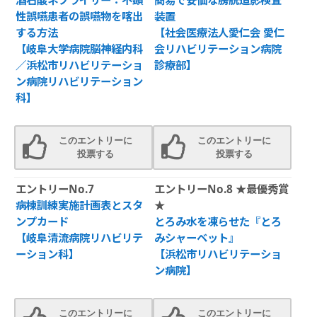
酒石酸ネブライザー：不顕
簡易で安価な膀胱造影検査
性誤嚥患者の誤嚥物を喀出
装置
する方法
【社会医療法人愛仁会 愛仁
【岐阜大学病院脳神経内科
会リハビリテーション病院
／浜松市リハビリテーショ
診療部】
ン病院リハビリテーション
科】
このエントリーに
このエントリーに
投票する
投票する
エントリーNo.7
エントリーNo.8 ★最優秀賞
病棟訓練実施計画表とスタ
★
ンプカード
とろみ水を凍らせた『とろ
【岐阜清流病院リハビリテ
みシャーベット』
ーション科】
【浜松市リハビリテーショ
ン病院】
このエントリーに
このエントリーに