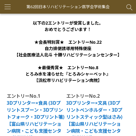
第62回日本リハビリテーション医学会学術集会
Toggle
navigation
以下の2エントリーが受賞しました。
おめでとうございます！
★会長特別賞★ エントリーNo.22
自力排便誘導用特殊便座
【社会医療法人北斗 十勝リハビリテーションセンター】
★最優秀賞★ エントリーNo.8
とろみ水を凍らせた『とろみシャーベット』
【浜松市リハビリテーション病院】
エントリーNo.1
エントリーNo.2
3Dプリンター×食具 (3Dプ
3Dプリンター×文具 (3Dプ
リントスプーン・3Dプリン
リントペンホルダー・3Dプ
トフォーク・3Dプリント箸)
リントスティック型はさみ)
【富山県リハビリテーショ
【富山県リハビリテーショ
ン病院・こども支援センタ
ン病院・こども支援センタ