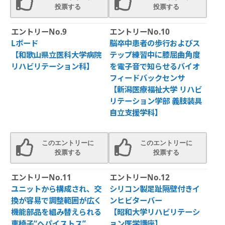
投票する
投票する
エントリーNo.9
エントリーNo.10
Lボード
脳卒中患者の歩行およびス
【和歌山県立医科大学病院
テップ練習中に膝屈曲角度
リハビリテーション科】
を電子音で知らせるバイオ
フィードバックセンサ
【新潟医療福祉大学 リハビ
リテーション学部 義肢装具
自立支援学科】
このエントリーに
このエントリーに
投票する
投票する
エントリーNo.11
エントリーNo.12
ユニットから構成され、交
シリコン製足趾隔壁付きイ
換が容易で調整範囲が広く
ンヒビターバー
機能部品を組み替えられる
【昭和大学リハビリテーシ
車椅子“ヘパイストス”
ョン医学講座】