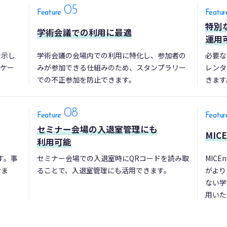
05
Feature
Featur
特別
学術会議での利用に最適
運用
表示し
学術会議の会場内での利用に特化し、参加者の
必要な
ンケー
みが参加できる仕組みのため、スタンプラリー
レンタ
での不正参加を防止できます。
きます
08
Feature
Featur
セミナー会場の入退室管理にも
MICE
利用可能
す。事
セミナー会場での入退室時にQRコードを読み取
MICEn
けま
ることで、入退室管理にも活用できます。
がより
ない学
用いた