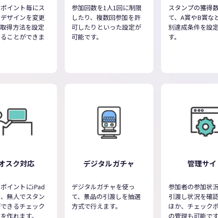
クポイント毎にス
参加回数を1人1回に制限
スタンプの獲得
のデザインを変更
したり、複数回参加を許
て、A賞やB賞な
、取得方法を設定
可したりといった設定が
別達成条件を設
することができま
可能です。
す。
オスク対応
デジタルガチャ
管理サイ
ポイントにiPad
デジタルガチャを使っ
参加者の参加状
し、無人でスタン
て、景品の引渡しを抽選
引渡し状況を確
ができるチェック
方式で行えます。
ほか、チェック
トを作れます。
の管理も可能で