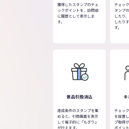
獲得したスタンプのチェ
チェッ
ックポイントを、訪問順
タンプ
に履歴として表示しま
したり
す。
したり
す。
景品引換消込
キ
達成条件のスタンプを集
チェック
めると、引換画面を表示
を設置
して電子的に『もぎり』
プ取得
が行えます。
ポイン