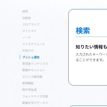
検索
日程表
フロアマップ
検索
マイリスト
ノート
マイスケジュール
知りたい情報
お知らせ
入力されたキーワー
プッシュ通知
ることができます。
登壇者インデックス
開催中セッション
デバイス間同期
管理機能
掲示物生成
フォントサイズ切替
開催状況ステータス