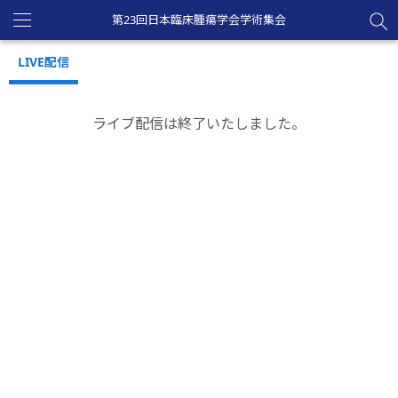
第23回日本臨床腫瘍学会学術集会
Toggle
navigation
LIVE配信
ライブ配信は終了いたしました。