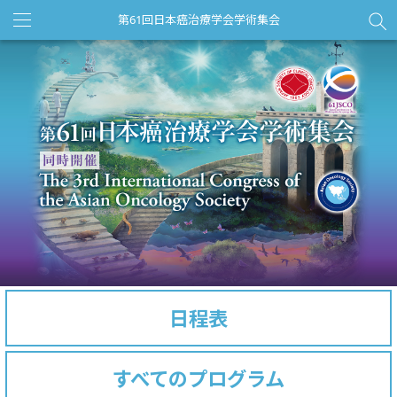
第61回日本癌治療学会学術集会
Toggle
navigation
日程表
すべてのプログラム