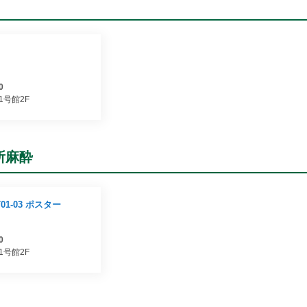
0
1号館2F
所麻酔
1-03 ポスター
0
1号館2F