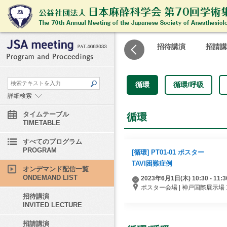
オンデマンド配信一覧
最優秀演題
招待講演
招請講
循環
循環/呼吸
詳細検索
タイムテーブル
循環
TIMETABLE
すべてのプログラム
PROGRAM
[循環] PT01-01 ポスター
TAVI困難症例
オンデマンド配信一覧
ONDEMAND LIST
2023年6月1日(木) 10:30 - 11:3
ポスター会場 | 神戸国際展示場 
招待講演
INVITED LECTURE
招請講演