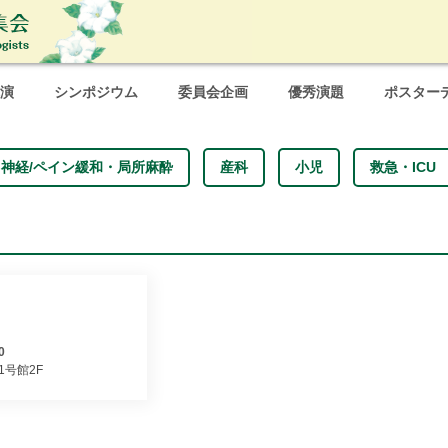
演
シンポジウム
委員会企画
優秀演題
ポスター
神経/ペイン緩和・局所麻酔
産科
小児
救急・ICU
0
1号館2F