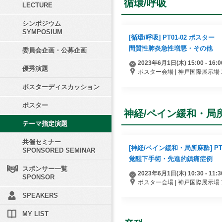
循環/呼吸
LECTURE
シンポジウム
SYMPOSIUM
[循環/呼吸] PT01-02 ポスター
間質性肺炎急性増悪・その他
委員会企画・公募企画
2023年6月1日(木) 15:00 - 16:0
優秀演題
ポスター会場 | 神戸国際展示場 
ポスターディスカッション
ポスター
神経/ペイン緩和・局
テーマ指定演題
共催セミナー
[神経/ペイン緩和・局所麻酔] PT0
SPONSORED SEMINAR
覚醒下手術・先進的鎮痛症例
スポンサー一覧
2023年6月1日(木) 10:30 - 11:3
SPONSOR
ポスター会場 | 神戸国際展示場 
SPEAKERS
MY LIST