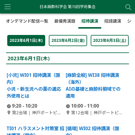
日本麻酔科学会 第70回学術集会
Toggle
navigation
オンデマンド配信一覧
最優秀演題
招待講演
招請講演
シ
2023年6月1日(木)
2023年6月2日(金)
2023年6月3日(土)
2023年6月1日(木)
[小児] WI01 招待講演（国
[麻酔全般] WI38 招待講演
内）
（海外）
小児・新生児への薬の適応
AIの基礎と麻酔科領域での
外使用とは
適用
9:20 - 10:20
10:00 - 11:00
第2会場 | 神戸ポートピア
第12会場 | 神戸ポートピア
ホテル南館 1F 大輪田 A
ホテル本館 B1F 偕楽 3
TI01 ハラスメント対策室 招
[循環] WI02 招待講演（国