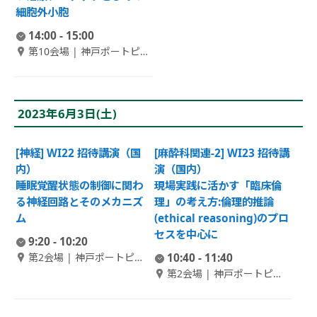
細胞外小胞
14:00 - 15:00
第10会場 | 神戸ポートピア
ホテル本館 B1F 偕楽 1
2023年6月3日(土)
[神経] WI22 招待講演（国
[麻酔科関連-2] WI23 招待講
内）
演（国内）
睡眠覚醒状態の制御に関わ
現場実践に活かす「臨床倫
る神経回路とそのメカニズ
理」の考え方:倫理的推論
ム
(ethical reasoning)のプロ
セスを中心に
9:20 - 10:20
第2会場 | 神戸ポートピア
10:40 - 11:40
ホテル南館 1F 大輪田 A
第2会場 | 神戸ポートピア
ホテル南館 1F 大輪田 A