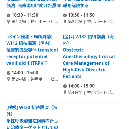
価法 -臨床応用に向けた展開
報を解読する
10:30 - 11:30
10:50 - 11:50
第1会場 | 神戸ポートピア
第2会場 | 神戸ポートピア
ホテル南館 1F ポートピア
ホテル南館 1F 大輪田 A
ホール
[ペイン緩和・局所麻酔]
[産科] WI32 招待講演（海
WI12 招待講演（国内）
外）
侵害刺激受容体 transient
Obstetric
receptor potential
Anesthesiology Critical
vanilloid 1 (TRPV1)
Care Management of
High-Risk Obstetric
14:00 - 15:00
Patients
第2会場 | 神戸ポートピア
ホテル南館 1F 大輪田 A
14:00 - 15:00
第4会場 | 神戸ポートピア
ホテル南館 1F 大輪田 C
[呼吸] WI30 招待講演（海
外）
急性呼吸窮迫症候群の新し
い治療ターゲットとしての