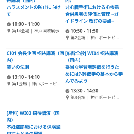
待講演（国内）
内）
ハラスメントの防止に向け
非心臓手術における心疾患
て
合併患者の評価と管理 ~ガ
イドライン 改訂の要点~
10:00 - 11:00
第14会場 | 神戸国際展示場
10:50 - 11:50
2号館1F 特設B
第2会場 | 神戸ポートピア
ホテル南館 1F 大輪田 A
CI01 会長企画 招待講演（国
[麻酔全般] WI04 招待講演
内）
（国内）
笑いの法則
妥当な学習者評価を行うた
めには?-評価学の基本から学
13:10 - 14:10
んでみよう
第1会場 | 神戸ポートピア
ホテル南館 1F ポートピア
13:30 - 14:30
ホール
第3会場 | 神戸ポートピア
ホテル南館 1F 大輪田 B
[産科] WI03 招待講演（国
内）
不妊症診療における保険適
用拡大とその展望