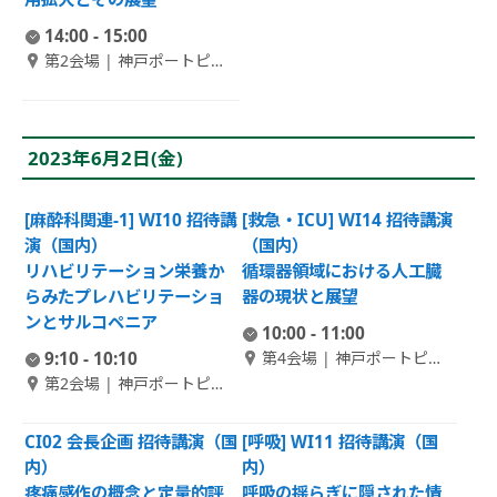
14:00 - 15:00
第2会場 | 神戸ポートピア
ホテル南館 1F 大輪田 A
2023年6月2日(金)
[麻酔科関連-1] WI10 招待講
[救急・ICU] WI14 招待講演
演（国内）
（国内）
リハビリテーション栄養か
循環器領域における人工臓
らみたプレハビリテーショ
器の現状と展望
ンとサルコペニア
10:00 - 11:00
9:10 - 10:10
第4会場 | 神戸ポートピア
ホテル南館 1F 大輪田 C
第2会場 | 神戸ポートピア
ホテル南館 1F 大輪田 A
CI02 会長企画 招待講演（国
[呼吸] WI11 招待講演（国
内）
内）
疼痛感作の概念と定量的評
呼吸の揺らぎに隠された情