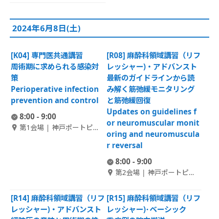
ホール
2024年6月8日(土)
[K04] 専門医共通講習
[R08] 麻酔科領域講習（リフ
周術期に求められる感染対
レッシャー)・アドバンスト
策
最新のガイドラインから読
Perioperative infection
み解く筋弛緩モニタリング
prevention and control
と筋弛緩回復
Updates on guidelines f
8:00 - 9:00
or neuromuscular monit
第1会場 | 神戸ポートピア
oring and neuromuscula
ホテル南館 1F ポートピア
r reversal
ホール
8:00 - 9:00
第2会場 | 神戸ポートピア
ホテル南館 1F 大輪田 A
[R14] 麻酔科領域講習（リフ
[R15] 麻酔科領域講習（リフ
レッシャー)・アドバンスト
レッシャー)･ベーシック