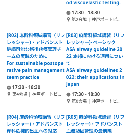
od viscoelastic testing.
ホール
17:30 - 18:30
第2会場 | 神戸ポートピア
ホテル南館 1F 大輪田 A
[R02] 麻酔科領域講習（リフ
[R03] 麻酔科領域講習（リフ
レッシャー)・アドバンスト
レッシャー)･ベーシック
継続可能な術後疼痛管理チ
ASA airway guideline 20
ームの実践のために
22 本邦における適用につい
For sustainable postope
て
rative pain management
ASA airway guidelines 2
team practice
022: their applications in
Japan
17:30 - 18:30
第4会場 | 神戸ポートピア
17:30 - 18:30
ホテル南館 1F 大輪田 C
第8会場 | 神戸ポートピア
ホテル本館 B1F 偕楽 1
[R04] 麻酔科領域講習（リフ
[R05] 麻酔科領域講習（リフ
レッシャー)・アドバンスト
レッシャー)・アドバンスト
産科危機的出血への対応
血液凝固管理の最前線