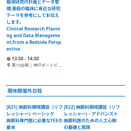
臨床研究の計画とデータ管
理;普段の臨床に身近な研究
テーマを参考にしてお伝え
します。
Clinical Research Planni
ng and Data Manageme
nt;From a Bedside Persp
ective
13:30 - 14:30
第10会場 | 神戸ポートピア
ホテル本館 B1F 偕楽 3
現地開催外日程
[R21] 麻酔科領域講習（リフ
[R22] 麻酔科領域講習（リフ
レッシャー)･ベーシック
レッシャー)・アドバンスト
麻酔科専門医に必要なTEEの
麻酔科医のための人工心肺
基本
の基礎と実践