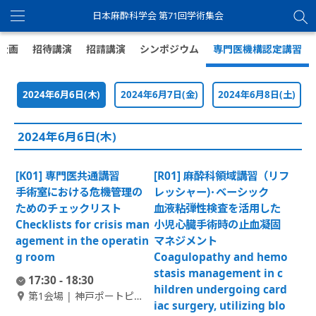
日本麻酔科学会 第71回学術集会
Toggle
navigation
別企画
招待講演
招請講演
シンポジウム
専門医機構認定講習
2024年6月6日(木)
2024年6月7日(金)
2024年6月8日(土)
2024年6月6日(木)
[K01] 専門医共通講習
[R01] 麻酔科領域講習（リフ
手術室における危機管理の
レッシャー)･ベーシック
ためのチェックリスト
血液粘弾性検査を活用した
Checklists for crisis man
小児心臓手術時の止血凝固
agement in the operatin
マネジメント
g room
Coagulopathy and hemo
stasis management in c
17:30 - 18:30
hildren undergoing card
第1会場 | 神戸ポートピア
iac surgery, utilizing blo
ホテル南館 1F ポートピア