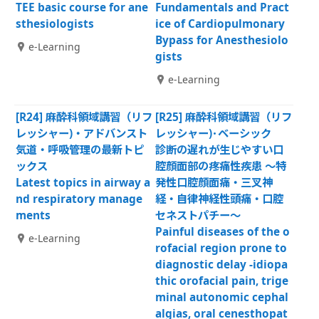
TEE basic course for ane
Fundamentals and Pract
sthesiologists
ice of Cardiopulmonary
Bypass for Anesthesiolo
e-Learning
gists
e-Learning
[R24] 麻酔科領域講習（リフ
[R25] 麻酔科領域講習（リフ
レッシャー)・アドバンスト
レッシャー)･ベーシック
気道・呼吸管理の最新トピ
診断の遅れが生じやすい口
ックス
腔顔面部の疼痛性疾患 ～特
Latest topics in airway a
発性口腔顔面痛・三叉神
nd respiratory manage
経・自律神経性頭痛・口腔
ments
セネストパチー～
Painful diseases of the o
e-Learning
rofacial region prone to
diagnostic delay -idiopa
thic orofacial pain, trige
minal autonomic cephal
algias, oral cenesthopat