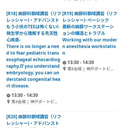
ホテル南館 1F 大輪田 A
[R18] 麻酔科領域講習（リフ
[R19] 麻酔科領域講習（リフ
レッシャー)・アドバンスト
レッシャー)･ベーシック
もう小児のTEEは怖くない!-
最新の麻酔ワークステーシ
発生学から理解する先天性
ョンの構造とトラブル
心疾患-
Working with our moder
There is no longer a nee
n anesthesia workstatio
d to fear pediatric trans
n
esophageal echocardiog
13:30 - 14:30
raphy.If you understand
第8会場 | 神戸ポートピア
embryology, you can un
ホテル本館 B1F 偕楽 1
derstand congenital hea
rt disease.
13:30 - 14:30
第4会場 | 神戸ポートピア
ホテル南館 1F 大輪田 C
[R20] 麻酔科領域講習（リフ
レッシャー)・アドバンスト