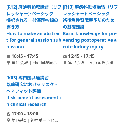
[R12] 麻酔科領域講習（リフ
[R13] 麻酔科領域講習（リフ
レッシャー)･ベーシック
レッシャー)･ベーシック
採択される一般演題抄録の
術後急性腎障害予防のため
書き方
の基礎知識
How to make an abstrac
Basic knowledge for pre
t for general session sub
venting postoperative a
mission
cute kidney injury
16:45 - 17:45
16:45 - 17:45
第11会場 | 神戸国際展示場
第15会場 | 神戸国際会議場
2号館 1F コンベンションホ
メインホール（101）
ール北
[K03] 専門医共通講習
臨床研究におけるリスク・
ベネフィット評価
Risk-benefit assesment i
n clinical research
17:00 - 18:00
第1会場 | 神戸ポートピア
ホテル南館 1F ポートピア