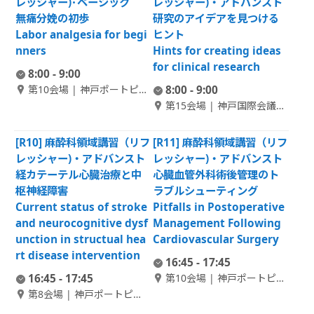
レッシャー)･ベーシック
レッシャー)・アドバンスト
無痛分娩の初歩
研究のアイデアを見つける
Labor analgesia for begi
ヒント
nners
Hints for creating ideas
for clinical research
8:00 - 9:00
第10会場 | 神戸ポートピア
8:00 - 9:00
ホテル本館 B1F 偕楽 3
第15会場 | 神戸国際会議場
メインホール（101）
[R10] 麻酔科領域講習（リフ
[R11] 麻酔科領域講習（リフ
レッシャー)・アドバンスト
レッシャー)・アドバンスト
経カテーテル心臓治療と中
心臓血管外科術後管理のト
枢神経障害
ラブルシューティング
Current status of stroke
Pitfalls in Postoperative
and neurocognitive dysf
Management Following
unction in structual hea
Cardiovascular Surgery
rt disease intervention
16:45 - 17:45
16:45 - 17:45
第10会場 | 神戸ポートピア
ホテル本館 B1F 偕楽 3
第8会場 | 神戸ポートピア
ホテル本館 B1F 偕楽 1