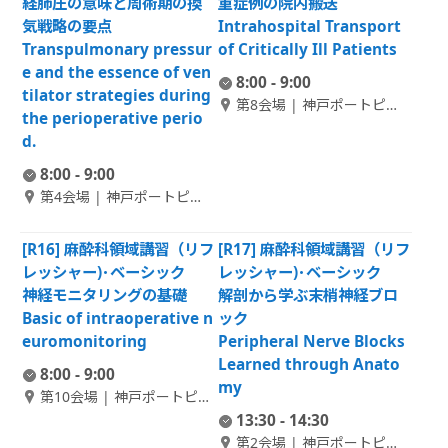
経肺圧の意味と周術期の換
重症例の院内搬送
気戦略の要点
Intrahospital Transport
Transpulmonary pressur
of Critically Ill Patients
e and the essence of ven
8:00 - 9:00
tilator strategies during
第8会場 | 神戸ポートピア
the perioperative perio
ホテル本館 B1F 偕楽 1
d.
8:00 - 9:00
第4会場 | 神戸ポートピア
ホテル南館 1F 大輪田 C
[R16] 麻酔科領域講習（リフ
[R17] 麻酔科領域講習（リフ
レッシャー)･ベーシック
レッシャー)･ベーシック
神経モニタリングの基礎
解剖から学ぶ末梢神経ブロ
Basic of intraoperative n
ック
euromonitoring
Peripheral Nerve Blocks
Learned through Anato
8:00 - 9:00
my
第10会場 | 神戸ポートピア
ホテル本館 B1F 偕楽 3
13:30 - 14:30
第2会場 | 神戸ポートピア