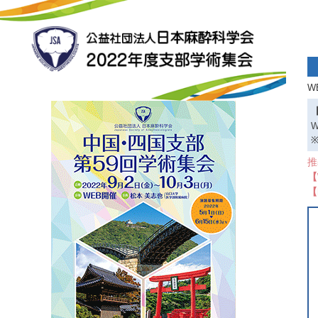
W
推
【
【