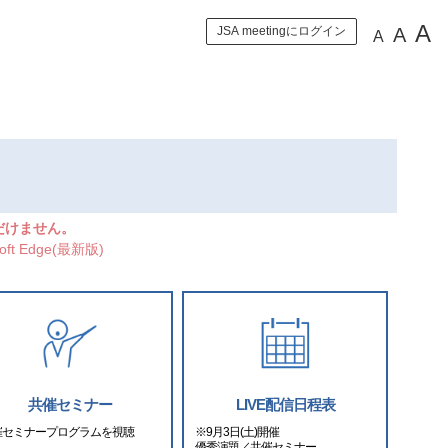
A
A
JSA meetingにログイン
A
。
いただけません。
oft Edge(最新版)
共催セミナー
LIVE配信日程表
催セミナープログラムを視聴
※9月3日(土)開催
優秀演題／共催セミナー