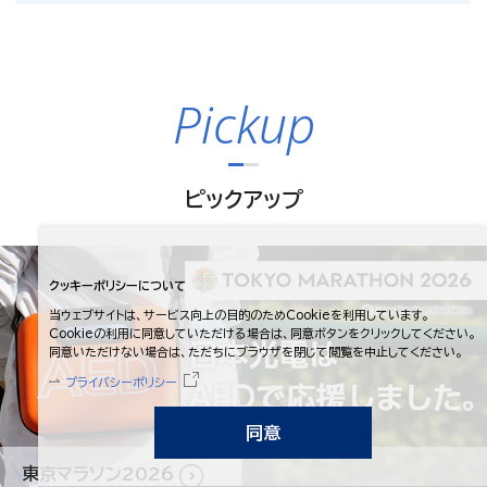
決算
2026年08月06日
2027年３月期 第１四半期決算短信〔日本基準〕（連結）
Pickup
（567KB）
ピックアップ
適時開示
2026年07月31日
譲渡制限付株式報酬としての自己株式の処分の払込完
クッキーポリシーについて
了に関するお知らせ
（103KB）
当ウェブサイトは、サービス向上の目的のためCookieを利用しています。
Cookieの利用に同意していただける場合は、同意ボタンをクリックしてください。
同意いただけない場合は、ただちにブラウザを閉じて閲覧を中止してください。
プライバシーポリシー
ニュースリリース
2026年08月07日
令和8年熊本地震に対する支援について
同意
東京マラソン2026