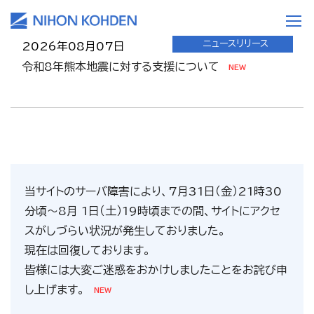
Illuminating Medicine
Illuminating Medicine
for Humanity
for Humanity
ニュースリリース
2026年08月07日
令和8年熊本地震に対する支援について
グローバルな医療課題の解決で、
グローバルな医療課題の解決で、
人と医療のより良い未来を創造する
人と医療のより良い未来を創造する
日本光電のブランド
日本光電のブランド
IR資料室
2026年08月06日
2027年3月期第1四半期決算参考資料を掲載しまし
た。
当サイトのサーバ障害により、7月31日（金）21時30
分頃～8月 1日（土）19時頃までの間、サイトにアクセ
スがしづらい状況が発生しておりました。
現在は回復しております。
IR資料室
2026年08月06日
皆様には大変ご迷惑をおかけしましたことをお詫び申
2027年３月期 第１四半期決算説明資料
し上げます。
（1,185KB）