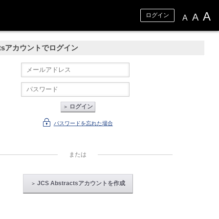
A
A
ログイン
A
ractsアカウントでログイン
ログイン
＞
パスワードを忘れた場合
または
JCS Abstractsアカウントを作成
＞