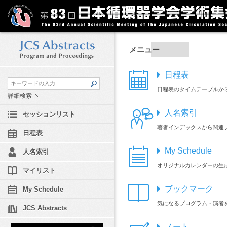
メニュー
日程表
日程表のタイムテーブルか
詳細検索
人名索引
セッションリスト
著者インデックスから関
日程表
My Schedule
人名索引
オリジナルカレンダーの生
マイリスト
ブックマーク
My Schedule
気になるプログラム・演者
JCS Abstracts
ノート